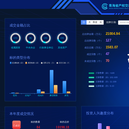
日
月
季度
年
挂牌日期:
成交金额占比
21004.94
总挂牌金额（万元）
10%
9%
10%
21%
127
总挂牌宗数（个）
1583.07
成交总额（万元）
省属国资
中央央企
行政事业单位
其他资产
47
成交宗数（个）
标的类型分布
70
未成交宗数（个）
投资人兴趣度分布
本年度成交情况
标的数量
标的总价
已成交
84
10198.18